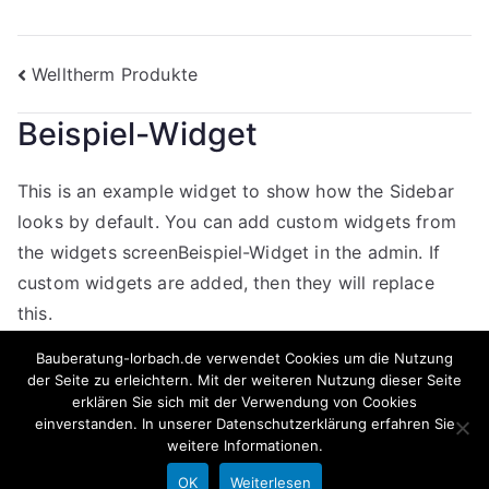
Beitragsnavigation
Welltherm Produkte
Beispiel-Widget
This is an example widget to show how the Sidebar
looks by default. You can add custom widgets from
the widgets screenBeispiel-Widget in the admin. If
custom widgets are added, then they will replace
this.
Bauberatung-lorbach.de verwendet Cookies um die Nutzung
der Seite zu erleichtern. Mit der weiteren Nutzung dieser Seite
erklären Sie sich mit der Verwendung von Cookies
einverstanden. In unserer
Datenschutzerklärung
erfahren Sie
weitere Informationen.
Copyright © 2026
Bauberatung Lorbach
. Präsentiert von
OK
Weiterlesen
Zakra
und
WordPress
.